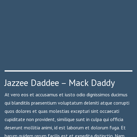
Jazzee Daddee – Mack Daddy
At vero eos et accusamus et iusto odio dignissimos ducimus
qui blanditiis praesentium voluptatum deleniti atque corrupti
quos dolores et quas molestias excepturi sint occaecati
cupiditate non provident, similique sunt in culpa qui officia
deserunt mollitia animi, id est laborum et dolorum fuga. Et
harum quidem rerum facilis est et expedita distinctio. Nam