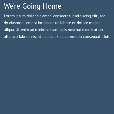
We’re Going Home
Lorem ipsum dolor sit amet, consectetur adipiscing elit, sed
do eiusmod tempor incididunt ut labore et dolore magna
aliqua. Ut enim ad minim veniam, quis nostrud exercitation
ullamco laboris nisi ut aliquip ex ea commodo consequat. Duis
aute irure dolor in reprehenderit in voluptate velit esse cillum
dolore eu fugiat nulla pariatur. Excepteur sint occaecat
cupidatat non proident, sunt in …
READ MORE