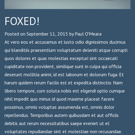
FOXED!
Posted on
September 11, 2015
by
Paul O'Meara
At vero eos et accusamus et iusto odio dignissimos ducimus
qui blanditiis praesentium voluptatum deleniti atque corrupti
quos dolores et quas molestias excepturi sint occaecati
cupiditate non provident, similique sunt in culpa qui officia
deserunt mollitia animi, id est laborum et dolorum fuga. Et
harum quidem rerum facilis est et expedita distinctio. Nam
libero tempore, cum soluta nobis est eligendi optio cumque
nihil impedit quo minus id quod maxime placeat facere
possimus, omnis voluptas assumenda est, omnis dolor
repellendus. Temporibus autem quibusdam et aut officiis
debitis aut rerum necessitatibus saepe eveniet ut et
voluptates repudiandae sint et molestiae non recusandae.