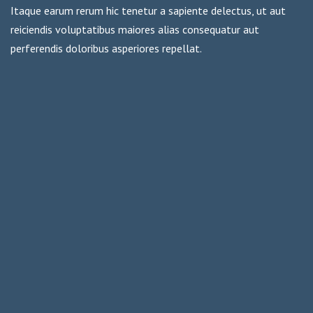
Itaque earum rerum hic tenetur a sapiente delectus, ut aut
reiciendis voluptatibus maiores alias consequatur aut
perferendis doloribus asperiores repellat.
P
Art and Design
o
s
Fungus: The Plastic of the Future
t
n
a
v
i
g